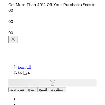
Get More Than 40% Off
Your Purchase
•
Ends in
00
:
00
:
00
الرئيسية
/
الدورات
المطلوبات
المنهج
النتائج
نظرة عامة